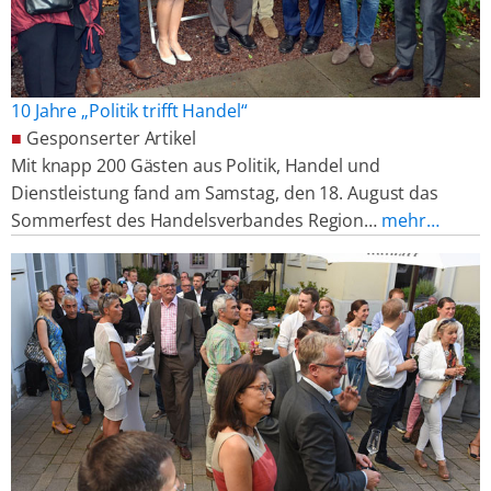
10 Jahre „Politik trifft Handel“
■
Gesponserter Artikel
Mit knapp 200 Gästen aus Politik, Handel und
Dienstleistung fand am Samstag, den 18. August das
Sommerfest des Handelsverbandes Region…
mehr…